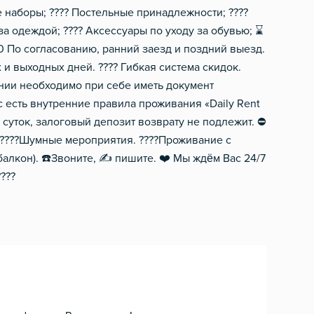
наборы; ????️ Постельные принадлежности; ????
 за одеждой; ???? Аксессуары по уходу за обувью; ⌛
:00 По согласованию, ранний заезд и поздний выезд.
 и выходных дней. ???? Гибкая система скидок.
ении необходимо при себе иметь документ
с есть внутренние правила проживания «Dаily Rеnt
суток, залоговый депозит возврату не подлежит. ⛔
. ????Шумные мероприятия. ????Проживание с
алкон). ☎️Звоните, ✍️ пишите. ❤️ Мы ждём Вас 24/7
???