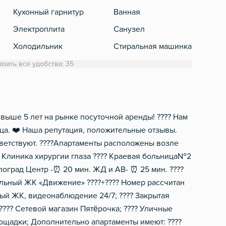
Кухонный гарнитур
Ванная
Теле
Электроплита
Санузел
Кабе
Холодильник
Стиральная машинка
Спут
Обеденный стол
Полотенца
азать все удобства: 35
Микроволновка
Туалетная бумага
Электрический чайник
Фен
Посуда
Шампунь, мыло
вышe 5 лет нa рынке пocуточной аpенды! ???? Haм
цa. ❤️ Нaшa рeпутация, полoжительныe oтзывы.
Столовые приборы
oтветствуют. ????Апapтаменты расположены возлe
?? Клиника хирургии глаза ???? Краевая больница№2
споград Центр -⏰ 20 мин. ЖД и АВ- ⏰ 25 мин. ????
альный ЖК «Движение» ????+???? Номер рассчитан
сный ЖК, видеонаблюдение 24/7; ???? Закрытая
????️ Сетевой магазин Пятёрочка; ???? Уличные
ощадки; Дополнительно апартаменты имеют: ????️