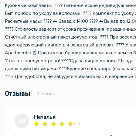
Кухонные комплекты; ???? Гигиенические индивидуальные 
Звукоизоляция
Быт. прибор по уходу за волосами; ???? Комплект по уходу
Расчётные часы: ???? ➡️ Заезд с 14:00 ???? ⬅️ Выезд до 12
???? Стоимость зависит от срока проживания, праздничных
Отчётный электронный пакет документов. ???? При засел
удостоверяющий личность и залоговый депозит. ???? У на
Араrtmеnts» ☝ При отмене бронирования меньше чем за 3 
У нас не предусмотрено! ????Сдача лицам моложе 21 года
домашними питомцами. ????Курение в квартире (включая б
???? Для удобства, не забудьте добавить нас в избранное ?
Отзывы
4 отзыва
Наталья
5,0