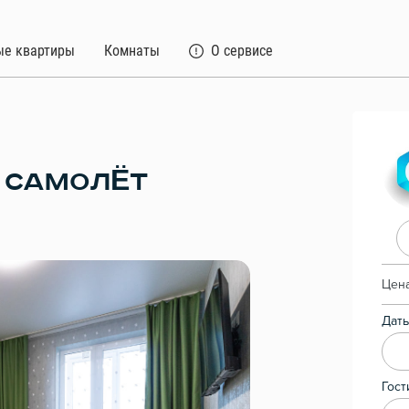
ые квартиры
Комнаты
О сервисе
К САМОЛЁТ
Цена
Даты
Гост