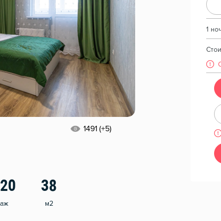
1 но
Сто
1491 (+5)
/20
38
таж
м2