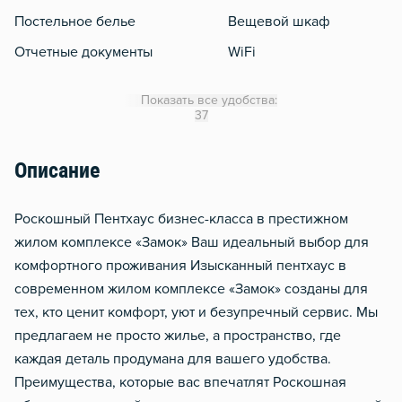
Постельное белье
Вещевой шкаф
Отчетные документы
WiFi
Кондиционер
Показать все удобства:
Утюг
37
Гладильная доска
Описание
Сушилка для белья
Отопление
Роскошный Пентхаус бизнес-класса в престижном
Балкон
жилом комплексе «Замок» Ваш идеальный выбор для
комфортного проживания Изысканный пентхаус в
Стол, рабочее место
современном жилом комплексе «Замок» созданы для
Тапочки
тех, кто ценит комфорт, уют и безупречный сервис. Мы
Чистящие средства
предлагаем не просто жилье, а пространство, где
Металлическая дверь
каждая деталь продумана для вашего удобства.
Преимущества, которые вас впечатлят Роскошная
Мобильный интернет 3g/4