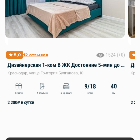
1524 (+0)
5,0
12 отзывов
5
Дизайнерская 1-ком В ЖК Достояние 5-мин до ЭКСПО
Диз
Краснодар, улица Григория Булгакова, 10
Крас
9/18
40
этаж
м2
4 гостя
1 спальня
2 кровати
4
2 200
₽
в сутки
2 20