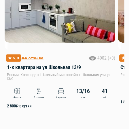
4002 (+0)
5,0
44 отзыва
4
1-к квартира на ул Школьная 13/9
Сту
Россия, Краснодар, Школьный микрорайон, Школьная улица,
Росс
13/9
13/16
41
2
этаж
м2
4 гостя
1 спальня
2 кровати
1 80
2 800
₽
в сутки