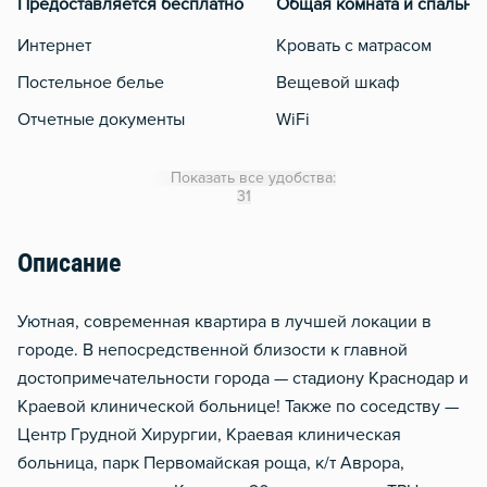
Предоставляется бесплатно
Общая комната и спальня
Интернет
Кровать с матрасом
Постельное белье
Вещевой шкаф
Отчетные документы
WiFi
Кондиционер
Показать все удобства:
Утюг
31
Гладильная доска
Описание
Сушилка для белья
Отопление
Уютная, современная квартира в лучшей локации в
Балкон
городе. В непосредственной близости к главной
достопримечательности города — стадиону Краснодар и
Краевой клинической больнице! Также по соседству —
Центр Грудной Хирургии, Краевая клиническая
больница, парк Первомайская роща, к/т Аврора,