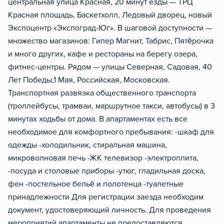
центральная улица Красная, 20 минут езды — ТРЦ
Красная площадь, Баскетхолл, Ледовый дворец, новый
Экспоцентр «Экспоград-Юг». В шаговой доступности —
множество магазинов: Гипер Магнит, Табрис, Пятёрочка
и много других, кафе и рестораны на берегу озера,
фитнес-центры. Рядом — улицы Северная, Садовая, 40
Лет Победы,1 Мая, Российская, Московская.
Транспортная развязка общественного транспорта
(троллейбусы, трамваи, маршрутное такси, автобусы) в 3
минутах ходьбы от дома. В апартаментах есть все
необходимое для комфортного пребывания: -шкаф для
одежды -холодильник, стиральная машина,
микроволновая печь -ЖК телевизор -электроплита,
-посуда и столовые приборы -утюг, гладильная доска,
фен -постельное бельё и полотенца -туалетные
принадлежности Для регистрации заезда необходим
документ, удостоверяющий личность. Для проведения
мероприятий апартаменты не предоставляются.