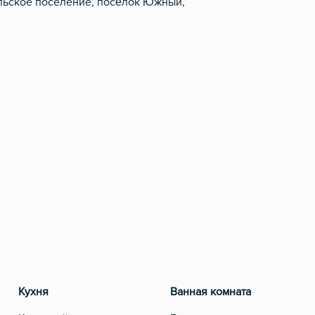
льское поселение, посёлок Южный,
Кухня
Ванная комната
Ра