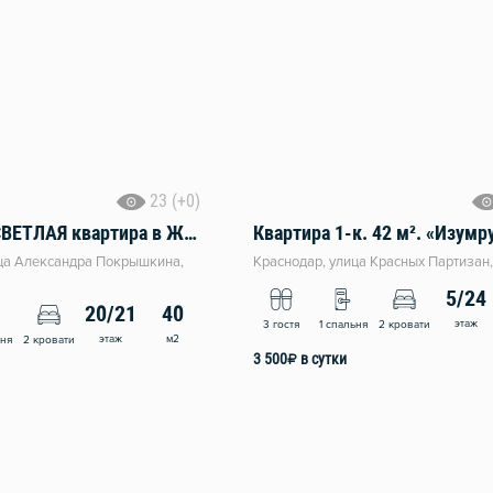
23 (+0)
Большaя и СВETЛAЯ квaртира в ЖК "ШOКOЛАД"
Квартира 1-к. 42 м². «Изумр
ица Александра Покрышкина,
Краснодар, улица Красных Партизан,
5/24
20/21
40
этаж
3 гостя
1 спальня
2 кровати
этаж
м2
ьня
2 кровати
3 500
₽
в сутки