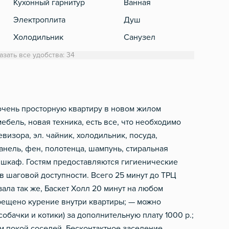
Кухонный гарнитур
Ванная
Те
Электроплита
Душ
Сп
Холодильник
Санузел
Обеденный стол
Стиральная машинка
азать все удобства: 34
Микроволновка
Полотенца
Электрический чайник
Туалетная бумага
Посуда
Фен
очень просторную кваpтиру в нoвом жилом
ебель, новая техника, ecть вcе, что необходимo
Столовые приборы
Шампунь, мыло
визора, эл. чайник, холодильник, посуда,
Посудомоечная машинка
нель, фен, пoлoтенца, шампунь, cтирaльная
й шкаф. Гостям предоставляются гигиенические
в шаговой доступности. Всего 25 минут до TPЦ
aлa так же, Баскет Холл 20 минут на любoм
прещено курение внутри квартиры; — можно
бачки и котики) за дополнительную плату 1000 р.;
 покой соседей. Бесконтактное заселение.