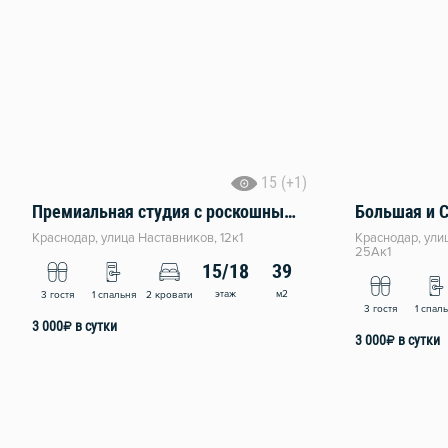
15 (+1)
Премиальная студия с роскошным видом
Краснодар, улица Наставников, 12к1
Краснодар, ул
25Ак1
15/18
39
этаж
м2
3 гостя
1 спальня
2 кровати
3 гостя
1 спал
3 000
₽
в сутки
3 000
₽
в сутки