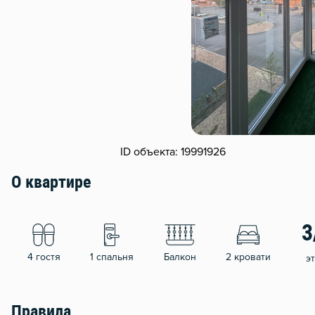
ID объекта: 19991926
О квартире
3
4 гостя
1 спальня
Балкон
2 кровати
э
Правила