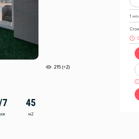
1 но
Сто
215 (+2)
/7
45
таж
м2