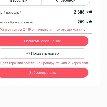
1
взрослый
0
ребенок
2 688
чь, 1 взрослый
269
имость бронирования
Остаток суммы
2 419
оплачивается при заезде хозяину
Написать сообщение
+7 Показать номер
для гарантии заселения Бронируйте жилье через сайт
Забронировать