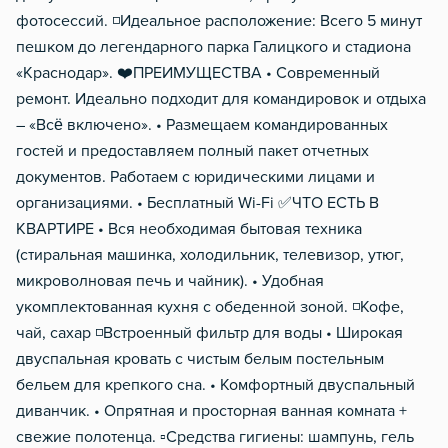
фoтocеccий. ◽️Идeальное расположение: Всего 5 минут
пешком до легендарного парка Галицкого и стадиона
«Краснодар». ❤️ПРЕИМУЩЕСТВА • Современный
ремонт. Идеально подходит для командировок и отдыха
– «Всё включено». • Размещаем командированных
гостей и предоставляем полный пакет отчетных
документов. Работаем с юридическими лицами и
организациями. • Бесплатный Wi-Fi ✅ЧТО ЕСТЬ В
КВАРТИРЕ • Вся необходимая бытовая техника
(стиральная машинка, холодильник, телевизор, утюг,
микроволновая печь и чайник). • Удобная
укомплектованная кухня с обеденной зоной. ◽️Кофе,
чай, сахар ◽️Встроенный фильтр для воды • Широкая
двуспальная кровать с чистым белым постельным
бельем для крепкого сна. • Комфортный двуспальный
диванчик. • Опрятная и просторная ванная комната +
свежие полотенца. ▫️Средства гигиены: шампунь, гель