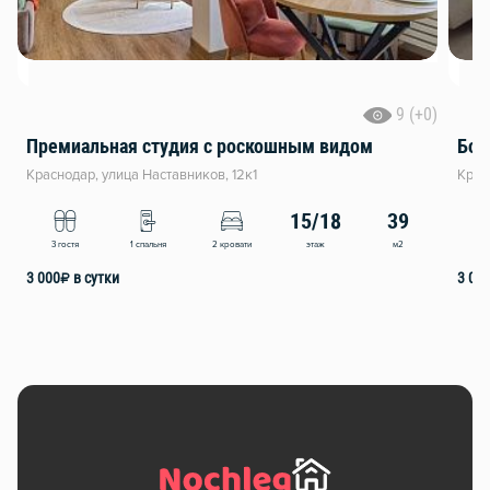
9 (+0)
Премиальная студия с роскошным видом
Бол
Краснодар, улица Наставников, 12к1
Крас
15/18
39
этаж
м2
3 гостя
1 спальня
2 кровати
3
3 000
₽
в сутки
3 00