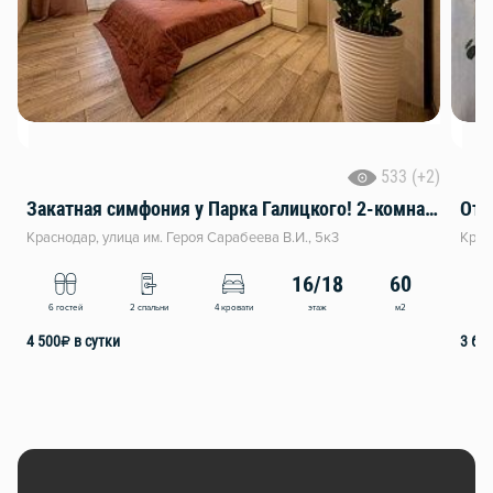
533 (+2)
Закатная симфония у Парка Галицкого! 2-комнатная квартира мечта!
Краснодар, улица им. Героя Сарабеева В.И., 5к3
Крас
16/18
60
этаж
м2
6 гостей
2 спальни
4 кровати
6 
4 500
₽
в сутки
3 60